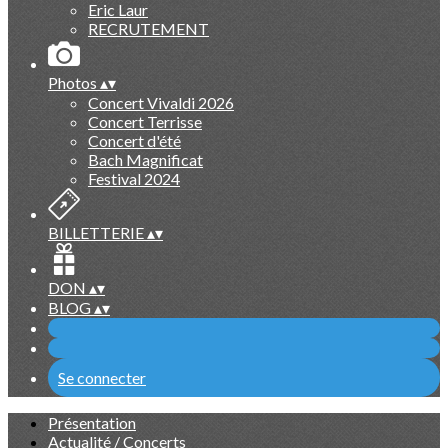
Eric Laur
RECRUTEMENT
Photos
▴
▾
Concert Vivaldi 2026
Concert Terrisse
Concert d'été
Bach Magnificat
Festival 2024
BILLETTERIE
▴
▾
DON
▴
▾
BLOG
▴
▾
Se connecter
Présentation
Actualité / Concerts