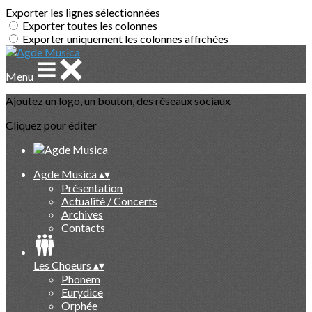
Exporter les lignes sélectionnées
Exporter toutes les colonnes
Exporter uniquement les colonnes affichées
Menu
Ajoutez un logo, un bouton, des réseaux sociaux
Cliquez pour éditer
Agde Musica
▴
▾
Présentation
Actualité / Concerts
Archives
Contacts
Les Choeurs
▴
▾
Phonem
Eurydice
Orphée