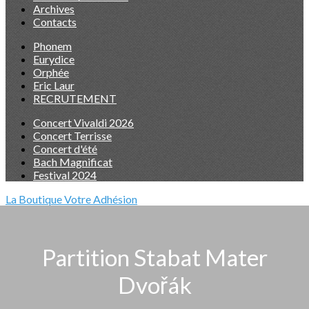
Archives
Contacts
Phonem
Eurydice
Orphée
Eric Laur
RECRUTEMENT
Concert Vivaldi 2026
Concert Terrisse
Concert d'été
Bach Magnificat
Festival 2024
La Boutique
Votre Adhésion
Partition Stabat Mater
Dvořák