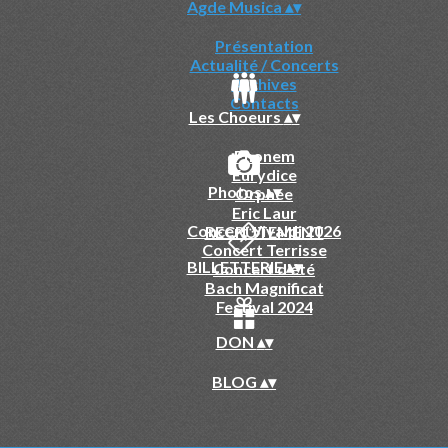
Agde Musica
▴
▾
Présentation
Actualité / Concerts
Archives
Contacts
Les Choeurs
▴
▾
Phonem
Eurydice
Photos
▴
▾
Orphée
Eric Laur
Concert Vivaldi 2026
RECRUTEMENT
Concert Terrisse
BILLETTERIE
▴
▾
Concert d'été
Bach Magnificat
Festival 2024
DON
▴
▾
BLOG
▴
▾