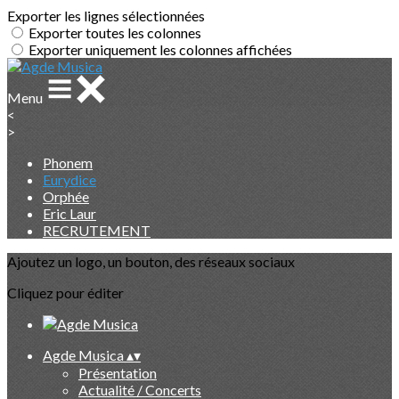
Exporter les lignes sélectionnées
Exporter toutes les colonnes
Exporter uniquement les colonnes affichées
Menu
<
>
Phonem
Eurydice
Orphée
Eric Laur
RECRUTEMENT
Ajoutez un logo, un bouton, des réseaux sociaux
Cliquez pour éditer
Agde Musica
▴
▾
Présentation
Actualité / Concerts