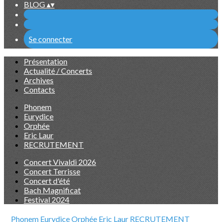
BLOG
▴
▾
Se connecter
Présentation
Actualité / Concerts
Archives
Contacts
Phonem
Eurydice
Orphée
Eric Laur
RECRUTEMENT
Concert Vivaldi 2026
Concert Terrisse
Concert d'été
Bach Magnificat
Festival 2024
Phonem
Eurydice
Orphée
Eric Laur
RECRUTEMENT