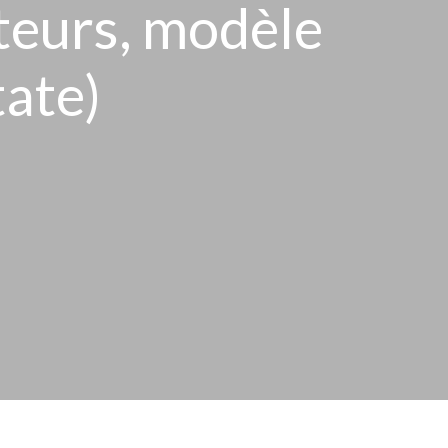
teurs, modèle
tate)