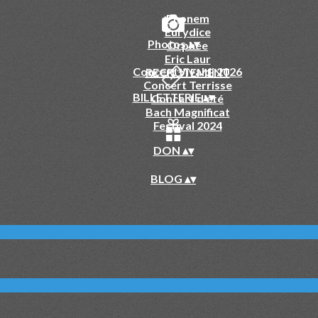
Phonem
Eurydice
Photos
▴
▾
Orphée
Eric Laur
Concert Vivaldi 2026
RECRUTEMENT
Concert Terrisse
BILLETTERIE
▴
▾
Concert d'été
Bach Magnificat
Festival 2024
DON
▴
▾
BLOG
▴
▾