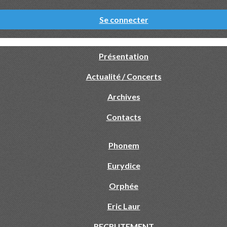
Se connecter
Présentation
Actualité / Concerts
Archives
Contacts
Phonem
Eurydice
Orphée
Eric Laur
RECRUTEMENT