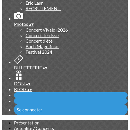
Eric Laur
RECRUTEMENT
Photos
▴
▾
Concert Vivaldi 2026
Concert Terrisse
Concert d'été
Bach Magnificat
Festival 2024
BILLETTERIE
▴
▾
DON
▴
▾
BLOG
▴
▾
Se connecter
Présentation
Actualité / Concerts