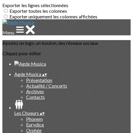
Exporter les lignes sélectionnées
Exporter toutes les colonnes
Exporter uniquement les colonnes affichées
Menu
Ajoutez un logo, un bouton, des réseaux sociaux
Cliquez pour éditer
Agde Musica
▴
▾
Présentation
Actualité / Concerts
Archives
Contacts
Les Choeurs
▴
▾
Phonem
Eurydice
Orphée